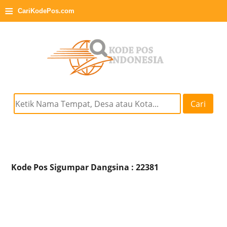
≡
CariKodePos.com
Cari
Kode Pos Sigumpar Dangsina : 22381