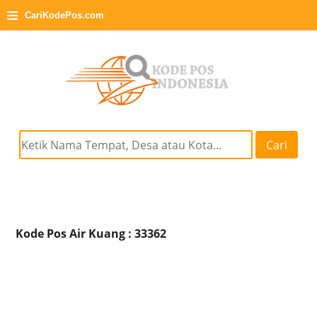
≡
CariKodePos.com
Cari
Kode Pos Air Kuang : 33362