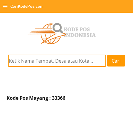
≡
CariKodePos.com
Cari
Kode Pos Mayang : 33366