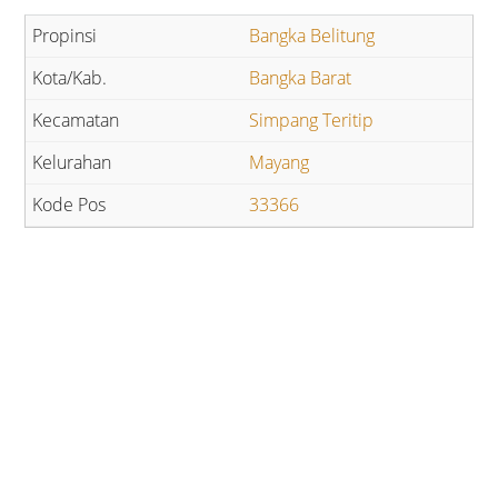
Bangka Belitung
Bangka Barat
Simpang Teritip
Mayang
33366