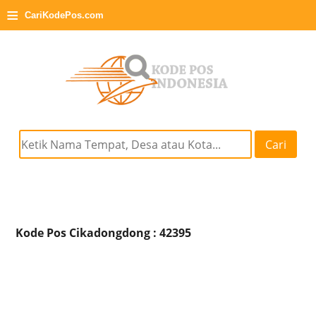
≡
CariKodePos.com
Cari
Kode Pos Cikadongdong : 42395