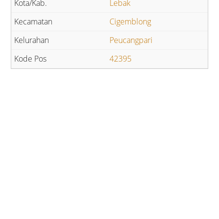
Lebak
Cigemblong
Peucangpari
42395