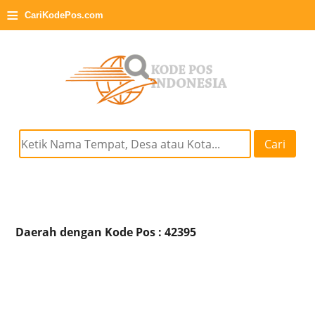
≡
CariKodePos.com
Cari
Daerah dengan Kode Pos : 42395