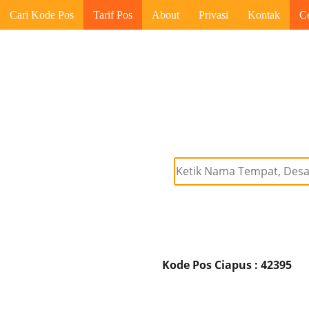
Cari Kode Pos
Tarif Pos
About
Privasi
Kontak
C
Kode Pos Ciapus : 42395