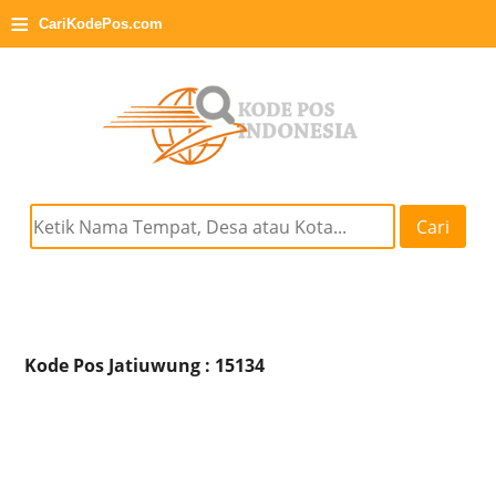
≡
CariKodePos.com
Cari
Kode Pos Jatiuwung : 15134