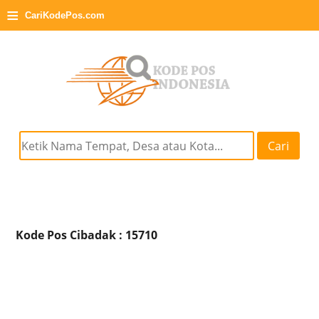
≡
CariKodePos.com
Cari
Kode Pos Cibadak : 15710