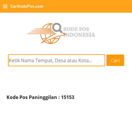
≡
CariKodePos.com
Cari
Kode Pos Paninggilan : 15153