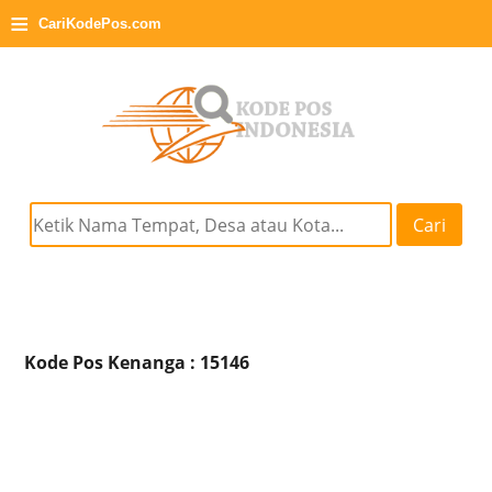
≡
CariKodePos.com
Cari
Kode Pos Kenanga : 15146