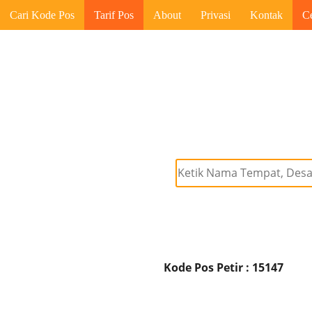
Cari Kode Pos
Tarif Pos
About
Privasi
Kontak
C
Kode Pos Petir : 15147