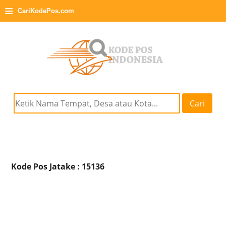
≡
CariKodePos.com
Cari
Kode Pos Jatake : 15136