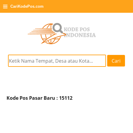
≡
CariKodePos.com
Cari
Kode Pos Pasar Baru : 15112