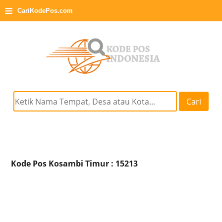
≡
CariKodePos.com
Cari
Kode Pos Kosambi Timur : 15213