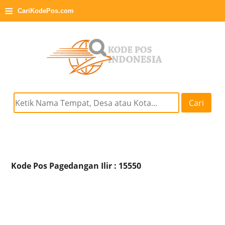
≡
CariKodePos.com
Cari
Kode Pos Pagedangan Ilir : 15550