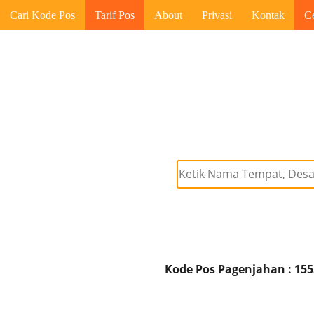
Cari Kode Pos
Tarif Pos
About
Privasi
Kontak
C
Kode Pos Pagenjahan : 15