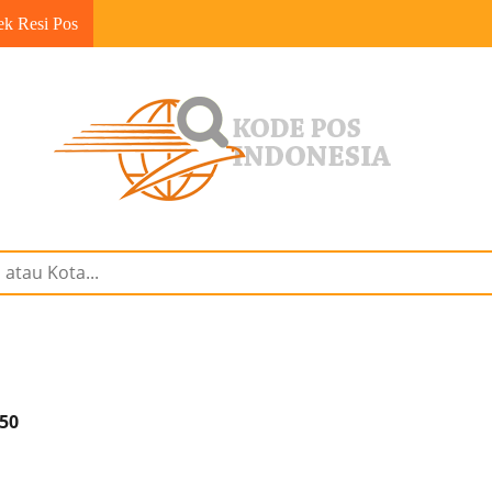
ek Resi Pos
550