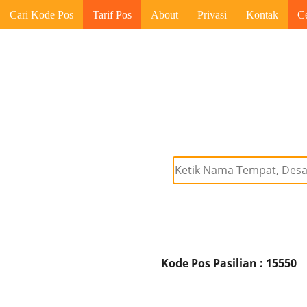
Cari Kode Pos
Tarif Pos
About
Privasi
Kontak
C
Kode Pos Pasilian : 15550