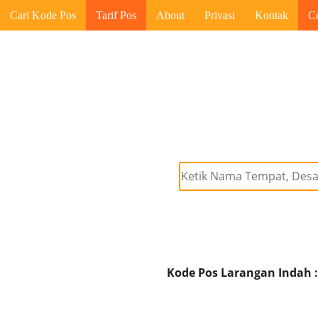
Cari Kode Pos
Tarif Pos
About
Privasi
Kontak
C
Kode Pos Larangan Indah :