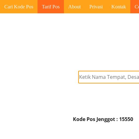
Cari Kode Pos
Tarif Pos
About
Privasi
Kontak
C
Kode Pos Jenggot : 15550