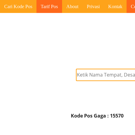
Cari Kode Pos
Tarif Pos
About
Privasi
Kontak
C
Kode Pos Gaga : 15570