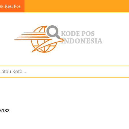
ek Resi Pos
15132