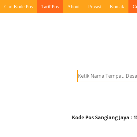
Cari Kode Pos
Tarif Pos
About
Privasi
Kontak
C
Kode Pos Sangiang Jaya : 