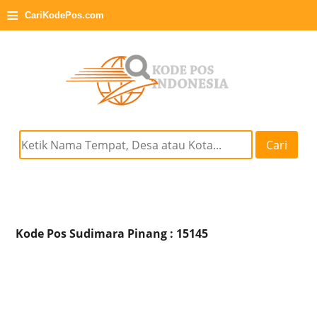
≡
CariKodePos.com
Cari
Kode Pos Sudimara Pinang : 15145