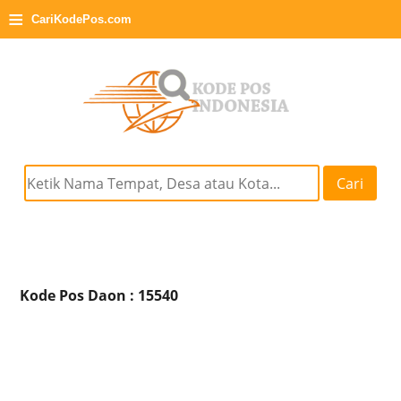
≡
CariKodePos.com
Cari
Kode Pos Daon : 15540