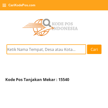
≡
CariKodePos.com
Cari
Kode Pos Tanjakan Mekar : 15540