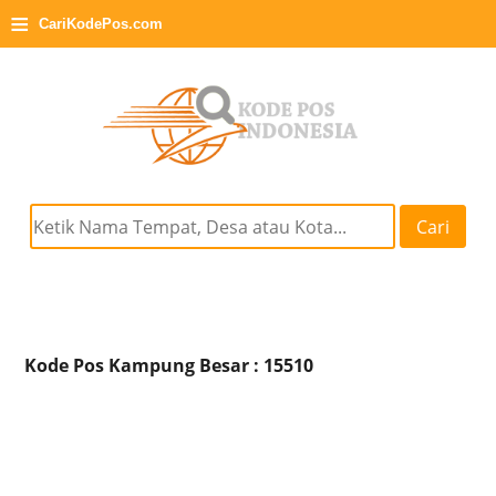
≡
CariKodePos.com
Cari
Kode Pos Kampung Besar : 15510