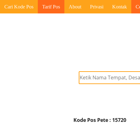
Cari Kode Pos
Tarif Pos
About
Privasi
Kontak
C
Kode Pos Pete : 15720