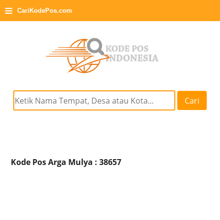
≡
CariKodePos.com
Cari
Kode Pos Arga Mulya : 38657