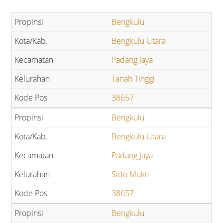
Bengkulu
Bengkulu Utara
Padang Jaya
Tanah Tinggi
38657
Bengkulu
Bengkulu Utara
Padang Jaya
Sido Mukti
38657
Bengkulu