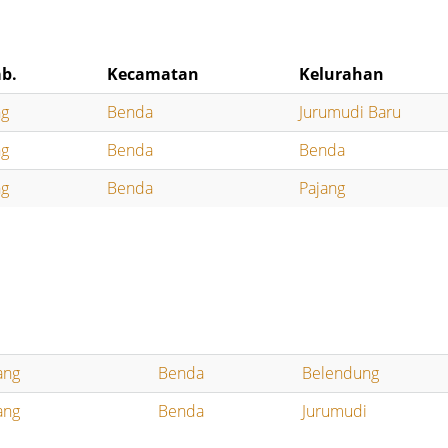
b.
Kecamatan
Kelurahan
ng
Benda
Jurumudi Baru
ng
Benda
Benda
ng
Benda
Pajang
ang
Benda
Belendung
ang
Benda
Jurumudi