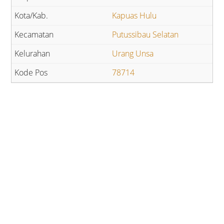
Kapuas Hulu
Putussibau Selatan
Urang Unsa
78714