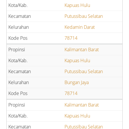
Kapuas Hulu
Putussibau Selatan
Kedamin Darat
78714
Kalimantan Barat
Kapuas Hulu
Putussibau Selatan
Bungan Jaya
78714
Kalimantan Barat
Kapuas Hulu
Putussibau Selatan