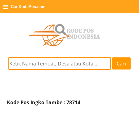
≡
CariKodePos.com
Cari
Kode Pos Ingko Tambe : 78714