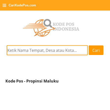
≡
CariKodePos.com
Cari
Kode Pos - Propinsi Maluku