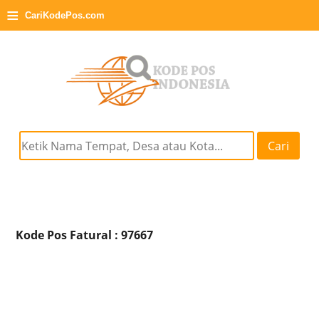
≡
CariKodePos.com
Cari
Kode Pos Fatural : 97667