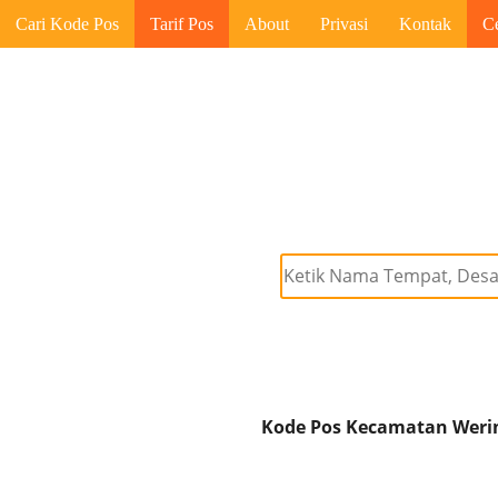
Cari Kode Pos
Tarif Pos
About
Privasi
Kontak
C
Kode Pos Kecamatan Werin