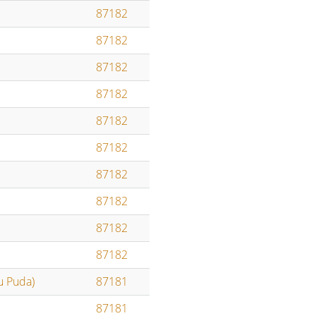
87182
87182
t
87182
87182
87182
87182
87182
87182
87182
87182
u Puda)
87181
87181