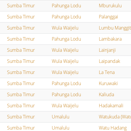
Sumba Timur
Pahunga Lodu
Mburukulu
Sumba Timur
Pahunga Lodu
Palanggai
Sumba Timur
Wula Waijelu
Lumbu Manggi
Sumba Timur
Pahunga Lodu
Lambakara
Sumba Timur
Wula Waijelu
Lainjanji
Sumba Timur
Wula Waijelu
Laipandak
Sumba Timur
Wula Waijelu
La Tena
Sumba Timur
Pahunga Lodu
Kuruwaki
Sumba Timur
Pahunga Lodu
Kaliuda
Sumba Timur
Wula Waijelu
Hadakamali
Sumba Timur
Umalulu
Watukuda (Wat
Sumba Timur
Umalulu
Watu Hadang