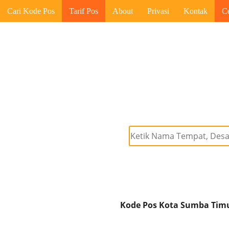
Cari Kode Pos
Tarif Pos
About
Privasi
Kontak
C
Kode Pos Kota Sumba Timu