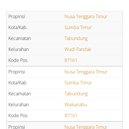
Nusa Tenggara Timur
Sumba Timur
Tabundung
Wudi Pandak
87161
Nusa Tenggara Timur
Sumba Timur
Tabundung
Waikanabu
87161
Nusa Tenggara Timur