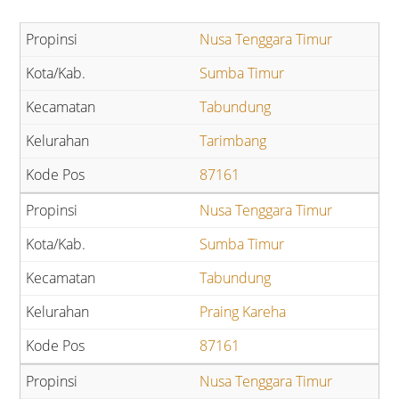
Nusa Tenggara Timur
Sumba Timur
Tabundung
Tarimbang
87161
Nusa Tenggara Timur
Sumba Timur
Tabundung
Praing Kareha
87161
Nusa Tenggara Timur