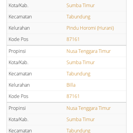
Sumba Timur
Tabundung
Pindu Horomi (Hurani)
87161
Nusa Tenggara Timur
Sumba Timur
Tabundung
Billa
87161
Nusa Tenggara Timur
Sumba Timur
Tabundung