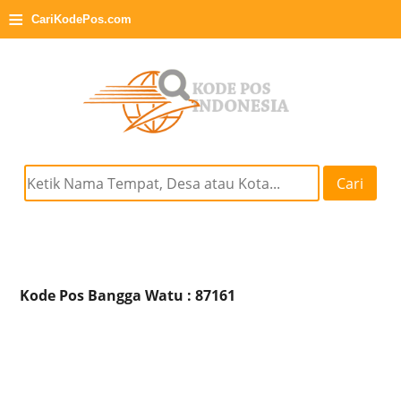
≡
CariKodePos.com
Cari
Kode Pos Bangga Watu : 87161