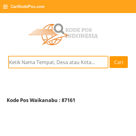
≡
CariKodePos.com
Cari
Kode Pos Waikanabu : 87161