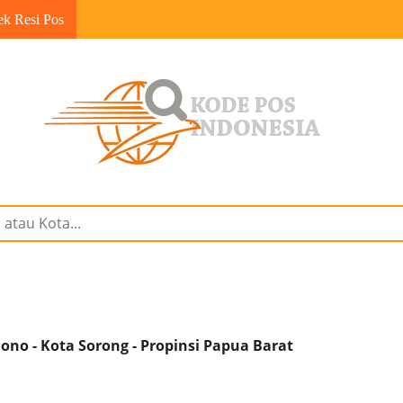
ek Resi Pos
no - Kota Sorong - Propinsi Papua Barat