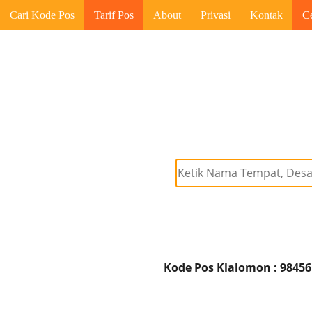
Cari Kode Pos
Tarif Pos
About
Privasi
Kontak
C
Kode Pos Klalomon : 98456