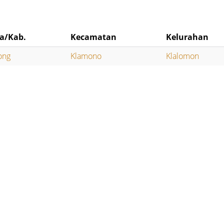
a/Kab.
Kecamatan
Kelurahan
ong
Klamono
Klalomon