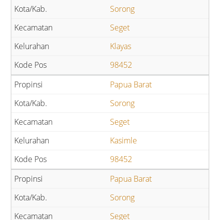
Sorong
Seget
Klayas
98452
Papua Barat
Sorong
Seget
Kasimle
98452
Papua Barat
Sorong
Seget