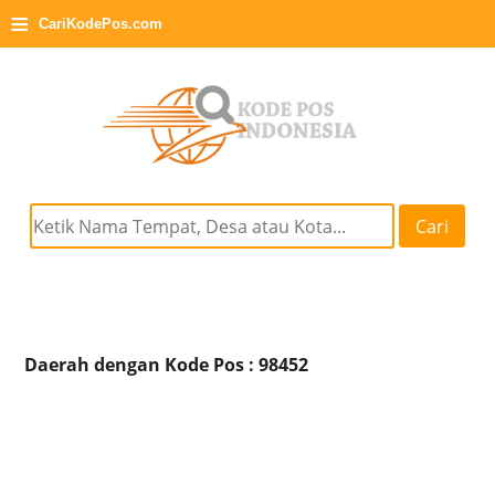
≡
CariKodePos.com
Cari
Daerah dengan Kode Pos : 98452