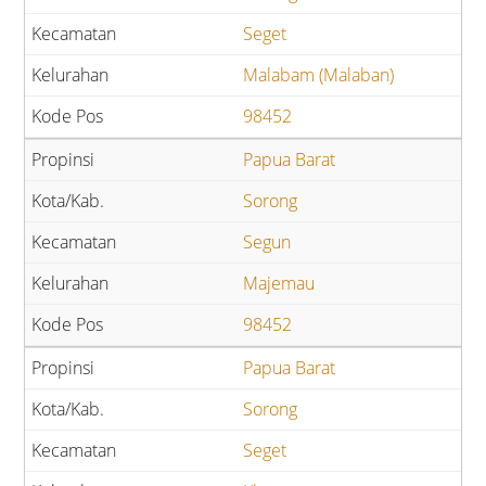
Seget
Malabam (Malaban)
98452
Papua Barat
Sorong
Segun
Majemau
98452
Papua Barat
Sorong
Seget