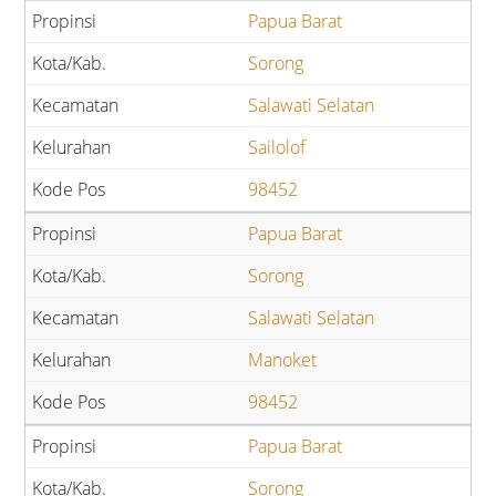
Papua Barat
Sorong
Salawati Selatan
Sailolof
98452
Papua Barat
Sorong
Salawati Selatan
Manoket
98452
Papua Barat
Sorong