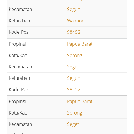
Segun
Waimon
98452
Papua Barat
Sorong
Segun
Segun
98452
Papua Barat
Sorong
Seget