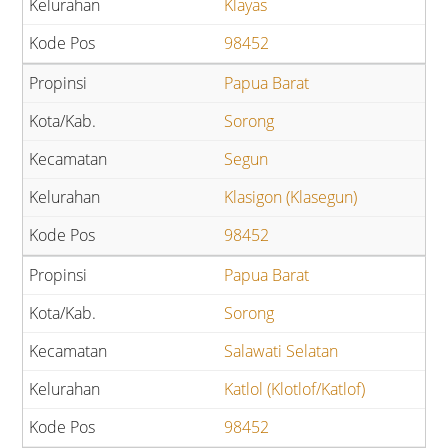
Klayas
98452
Papua Barat
Sorong
Segun
Klasigon (Klasegun)
98452
Papua Barat
Sorong
Salawati Selatan
Katlol (Klotlof/Katlof)
98452