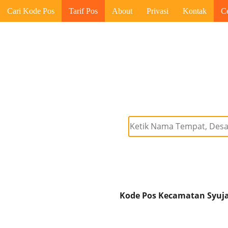
Cari Kode Pos
Tarif Pos
About
Privasi
Kontak
C
Kode Pos Kecamatan Syuja