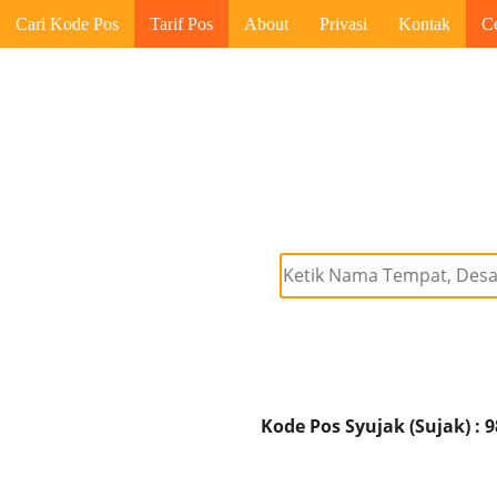
Cari Kode Pos
Tarif Pos
About
Privasi
Kontak
C
Kode Pos Syujak (Sujak) : 