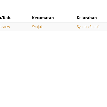
a/Kab.
Kecamatan
Kelurahan
brauw
Syujak
Syujak (Sujak)