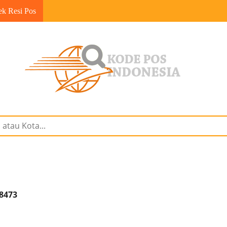
ek Resi Pos
98473