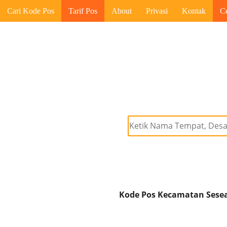
Cari Kode Pos
Tarif Pos
About
Privasi
Kontak
C
Kode Pos Kecamatan Sesean