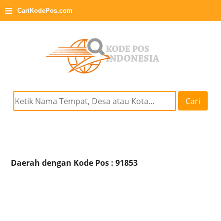
≡
CariKodePos.com
Cari
Daerah dengan Kode Pos : 91853