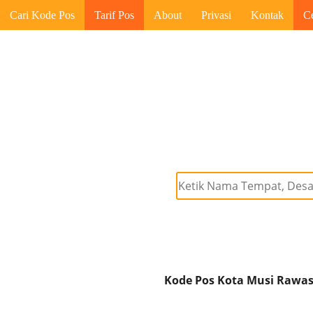
Cari Kode Pos
Tarif Pos
About
Privasi
Kontak
C
Kode Pos Kota Musi Rawas 