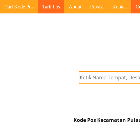
Cari Kode Pos
Tarif Pos
About
Privasi
Kontak
C
Kode Pos Kecamatan Pulau