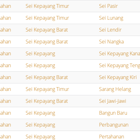
sahan
Sei Kepayang Timur
Sei Pasir
sahan
Sei Kepayang Timur
Sei Lunang
sahan
Sei Kepayang Barat
Sei Lendir
sahan
Sei Kepayang Barat
Sei Nangka
sahan
Sei Kepayang
Sei Kepayang Kan
sahan
Sei Kepayang
Sei Kepayang Ten
sahan
Sei Kepayang Barat
Sei Kepayang Kiri
sahan
Sei Kepayang Timur
Sarang Helang
sahan
Sei Kepayang Barat
Sei Jawi-Jawi
sahan
Sei Kepayang
Bangun Baru
sahan
Sei Kepayang
Perbangunan
sahan
Sei Kepayang
Pertahanan