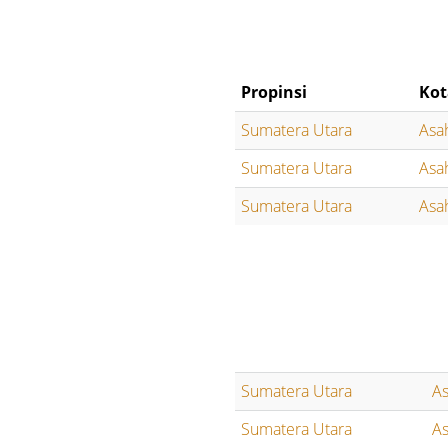
Propinsi
Kot
Sumatera Utara
Asa
Sumatera Utara
Asa
Sumatera Utara
Asa
Sumatera Utara
A
Sumatera Utara
A