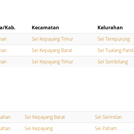
a/Kab.
Kecamatan
Kelurahan
han
Sei Kepayang Timur
Sei Tempurung
han
Sei Kepayang Barat
Sei Tualang Pand
han
Sei Kepayang Timur
Sei Sembilang
sahan
Sei Kepayang Barat
Sei Serindan
sahan
Sei Kepayang
Sei Paham