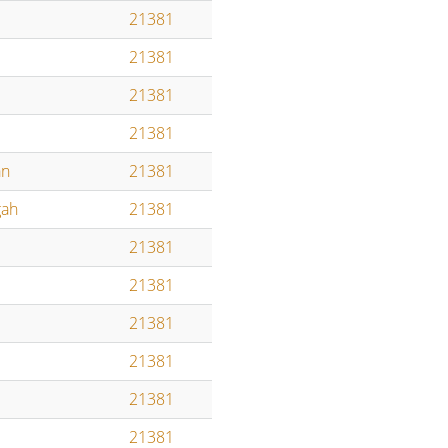
21381
21381
21381
21381
an
21381
gah
21381
21381
21381
21381
21381
21381
21381