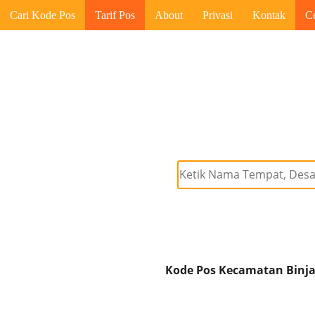
Cari Kode Pos
Tarif Pos
About
Privasi
Kontak
C
Kode Pos Kecamatan Binjai